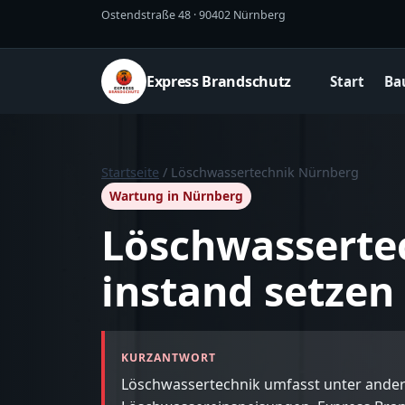
Ostendstraße 48 · 90402 Nürnberg
Express Brandschutz
Start
Ba
Startseite
/ Löschwassertechnik Nürnberg
Wartung in Nürnberg
Löschwasserte
instand setzen
KURZANTWORT
Löschwassertechnik umfasst unter ande